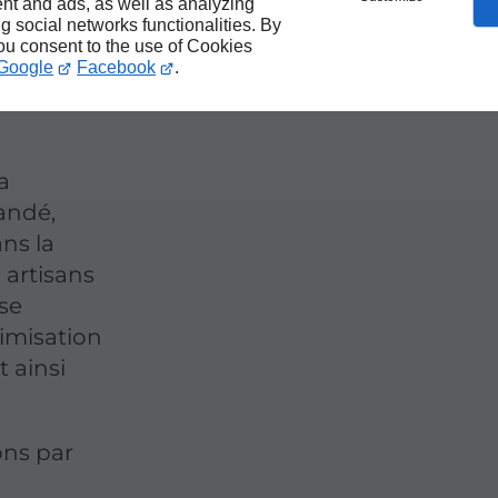
nt and ads, as well as analyzing
ng social networks functionalities. By
you consent to the use of Cookies
lète
Google
Facebook
.
a
andé,
ns la
 artisans
 se
timisation
t ainsi
ons par