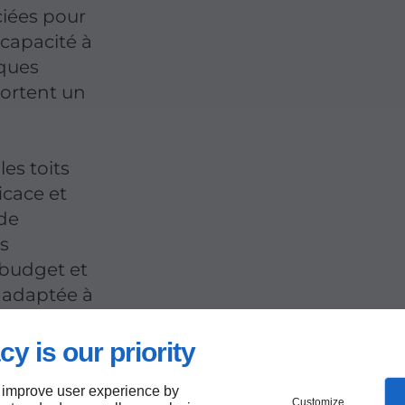
ciées pour
 capacité à
iques
ortent un
les toits
icace et
 de
s
 budget et
n adaptée à
int-Mandé.
cy is our priority
 improve user experience by
Customize