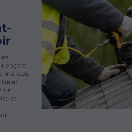
t-
ir
les
nfluençant
rformances.
lité et
nt un
oise se
r
soit