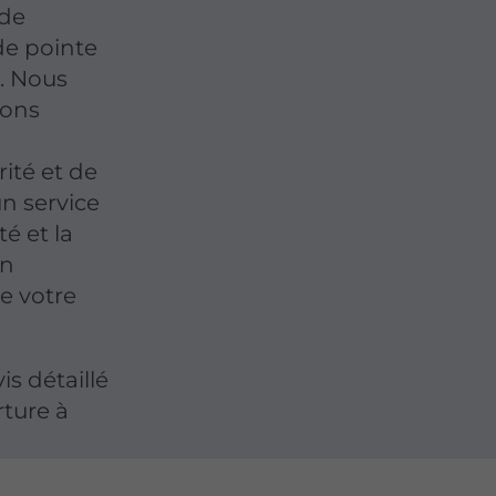
 de
de pointe
. Nous
ions
ité et de
n service
é et la
en
de votre
s détaillé
rture à