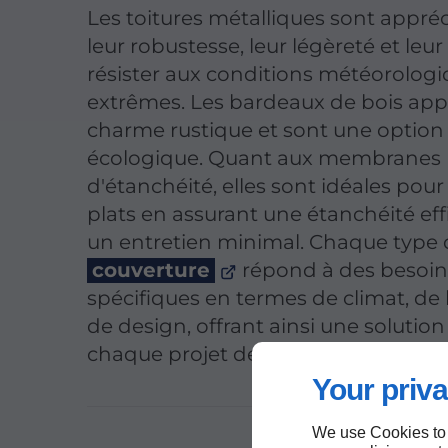
Les toitures métalliques sont appré
leur robustesse, leur légèreté et leur
résister aux conditions météorolog
extrêmes. Les bardeaux de bois app
charme rustique et sont une option
écologique. Quant aux membranes
d'étanchéité, elles sont idéales pour 
plats en assurant une étanchéité eff
un entretien minimal. Chaque type
couverture
répond à des besoin
spécifiques en termes de climat, de
de design, offrant ainsi une solutio
chaque projet de construction à Sa
Your priva
We use Cookies to